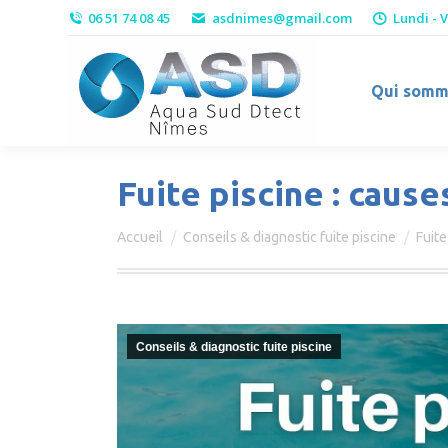
06 51 74 08 45
asdnimes@gmail.com
Lundi - 
Qui somm
Fuite piscine : caus
Vous êtes ici :
Accueil
Conseils & diagnostic fuite piscine
Fuit
Conseils & diagnostic fuite piscine