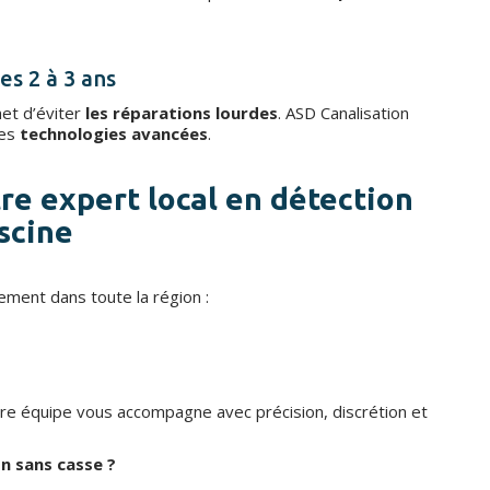
les 2 à 3 ans
met d’éviter
les réparations lourdes
. ASD Canalisation
des
technologies avancées
.
tre expert local en détection
iscine
dement dans toute la région :
tre équipe vous accompagne avec précision, discrétion et
n sans casse ?