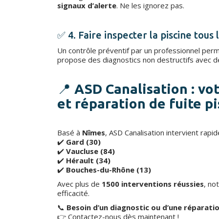
signaux d’alerte
. Ne les ignorez pas.
✅ 4. Faire inspecter la piscine tous 
Un contrôle préventif par un professionnel per
propose des diagnostics non destructifs avec 
📍
ASD Canalisation : vo
et réparation de fuite p
Basé à
Nîmes
, ASD Canalisation intervient rapi
✔️
Gard (30)
✔️
Vaucluse (84)
✔️
Hérault (34)
✔️
Bouches-du-Rhône (13)
Avec plus de
1500 interventions réussies
, no
efficacité.
📞
Besoin d’un diagnostic ou d’une réparatio
👉 Contactez-nous dès maintenant !