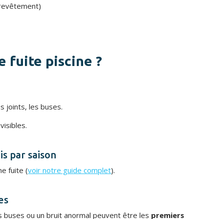
e revêtement)
fuite piscine ?
s joints, les buses.
visibles.
is par saison
e fuite (
voir notre guide complet
).
es
s buses ou un bruit anormal peuvent être les
premiers