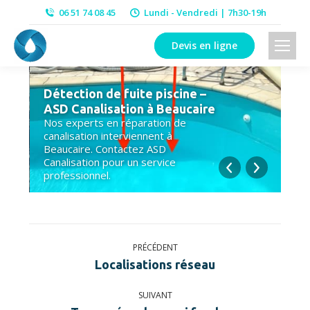
06 51 74 08 45
Lundi - Vendredi | 7h30-19h
Devis en ligne
En
Détection de fuite piscine –
pi
ASD Canalisation à Beaucaire
Nî
Nos experts en réparation de
canalisation interviennent à
No
Beaucaire. Contactez ASD
can
Canalisation pour un service
Con
professionnel.
ser
Navigation
PRÉCÉDENT
album
Album
Localisations réseau
précédent
:
SUIVANT
Album